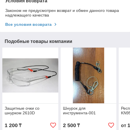
Условия возврата
Законом не предусмотрен возврат и обмен данного товара
надлежащего качества
Все условия возврата
Подобные товары компании
Защитные очки со
Шнурок для
Респ
шнурком 2610D
инструмента-001
KN95
1 200
2 500
₸
₸
от