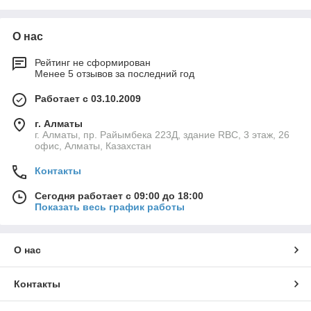
отелей, одноразовые принадлежности для отелей,
одноразовая косметика, мини шампуни для отелей, мини
гели для душа, гостиничные принадлежности, косметика для
О нас
гостиниц, средства гигиены для отелей, наборы
гостеприимства, отельные наборы, туалетные
Рейтинг не сформирован
принадлежности для гостиниц, одноразовые товары для
Менее 5 отзывов за последний год
гостиниц, продукция для отелей, принадлежности для
гостиничного бизнеса, гостиничный сервис товары,
Работает с 03.10.2009
косметика для номеров отеля, средства личной гигиены
отель
г. Алматы
г. Алматы, пр. Райымбека 223Д, здание RBC, 3 этаж, 26
офис, Алматы, Казахстан
Контакты
Сегодня работает с 09:00 до 18:00
Показать весь график работы
О нас
Контакты