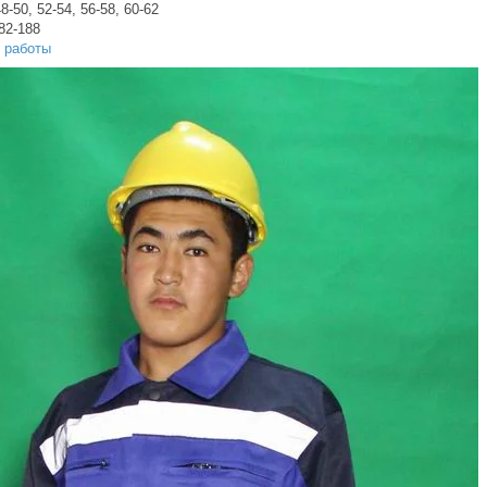
8-50, 52-54, 56-58, 60-62
82-188
 работы