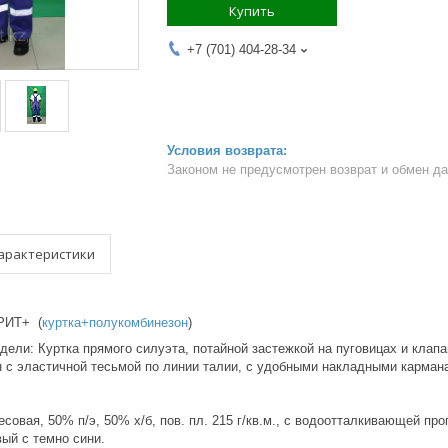
Купить
+7 (701) 404-28-34
Законом не предусмотрен возврат и обмен д
арактеристики
ИТ+ (
куртка+полукомбинезон
)
ели: Куртка прямого силуэта, потайной застежкой на пуговицах и клапа
 с эластичной тесьмой по линии талии, с удобными накладными карман
есовая, 50% п/э, 50% х/б, пов. пл. 215 г/кв.м., с водоотталкивающей про
ый с темно сини.