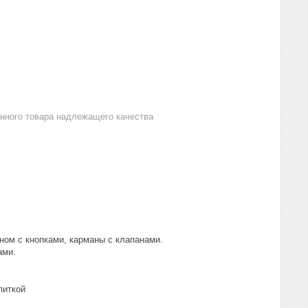
анного товара надлежащего качества
ном с кнопками, карманы с клапанами.
ами.
питкой