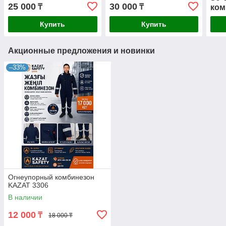
25 000
30 000
₸
₸
ком
Купить
Купить
Акционные предложения и новинки
–33%
Огнеупорный комбинезон
KAZAT 3306
В наличии
12 000
₸
18 000 ₸