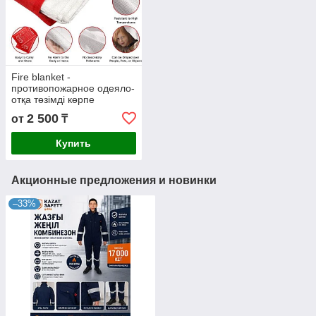
Fire blanket -
противопожарное одеяло-
отқа төзімді көрпе
2 500
от
₸
Купить
Акционные предложения и новинки
–33%