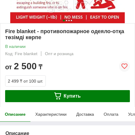
Fire blanket - противопожарное одеяло-отқа
төзімді көрпе
В наличии
Код: Fire blanket
Опт и розница
2 500
от
₸
2 499 ₸
от 100 шт.
Купить
Описание
Характеристики
Доставка
Оплата
Усл
Описание