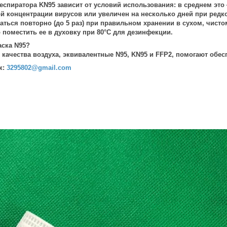
спиратора KN95 зависит от условий использования: в среднем это 4
й концентрации вирусов или увеличен на несколько дней при редко
ться повторно (до 5 раз) при правильном хранении в сухом, чисто
 поместить ее в духовку при 80°C для дезинфекции.
аска N95?
качества воздуха, эквивалентные N95, KN95 и FFP2, помогают обеспе
к:
3295802@gmail.com