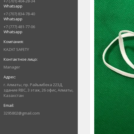
+7 (701) 404-28-34
Whatsapp
+7 (707) 834-78-40
Whatsapp
+7 (777) 481-77-06
Whatsapp
KAZAT SAFETY
Manager
г. Алматы, пр. Райымбека 223Д,
здание RBC, 3 этаж, 26 офис, Алматы,
Казахстан
3295802@gmail.com