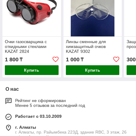
Очки газосварщика с
Линзы сменные для
Защ
откидными стеклами
химзащитный очков
про
KAZAT 2824
KAZAT 9302
1 800
1 000
300
₸
₸
Купить
Купить
О нас
Рейтинг не сформирован
Менее 5 отзывов за последний год
Работает с 03.10.2009
г. Алматы
г. Алматы, пр. Райымбека 223Д, здание RBC, 3 этаж, 26