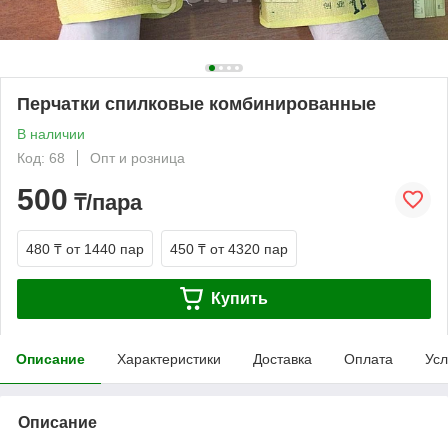
Перчатки спилковые комбинированные
В наличии
Код: 68
Опт и розница
500
₸/пара
480 ₸
от 1440 пар
450 ₸
от 4320 пар
Купить
Описание
Характеристики
Доставка
Оплата
Усл
Описание