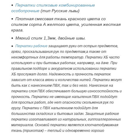
Перчатки спилковые комбинированные
особопрочные
(тип Русские львы)
Плотная смесовая ткань красного цвета со
спилком сорта А желтого цвета, усиленная жесткая
крага.
Мягкий спилк 1,3мм, двойные швы.
Перчатки рабочие
защищают руки от острых предметов,
грязи, проскальзывания рук по предметам,а также от
некомфортных для работы температур. Перчатки ХБ часто
используют и при бытовых работах, например, на даче. При
правильном подборе и аккуратном использовании перчатки
ХБ прослужат долго. Надежность и прочность перчаток
зависит от класса вязки и количества нитей. Перчатки могут
быть как с нанесением ПВХ, так и без него. Нанесение на
перчатки слоя ПВХ обеспечивает большую износостойкость и
прочность. Перчатки не имеющие напыления ПВХ подойдут
для простых работ, где нет опасности скольжения рук по
грузу. Перчатки с ПВХ напылением подойдут для
большинства складских и бытовых задач.
Защитные рабочие
перчатки изготавливают из натуральных, гиппоаллергенных
материалов. Основой перчатки является хлопчатобумажная
ткань (трикотаж) – теплый и одновременно хорошо