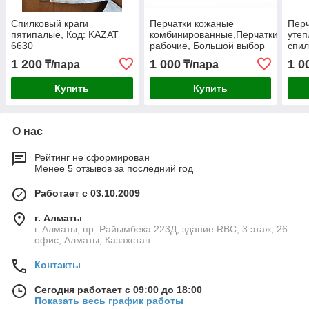
Спилковый краги
Перчатки кожаные
Перч
пятипалые, Код: KAZAT
комбинированные,Перчатки
утеп
6630
рабочие, Большой выбор
спил
рабочих перчаток всех
перч
1 200
1 000
1 0
₸/пара
₸/пара
видов
Купить
Купить
О нас
Рейтинг не сформирован
Менее 5 отзывов за последний год
Работает с 03.10.2009
г. Алматы
г. Алматы, пр. Райымбека 223Д, здание RBC, 3 этаж, 26
офис, Алматы, Казахстан
Контакты
Сегодня работает с 09:00 до 18:00
Показать весь график работы