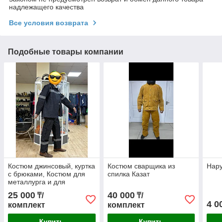
надлежащего качества
Все условия возврата
Подобные товары компании
Костюм джинсовый, куртка
Костюм сварщика из
Нару
с брюками, Костюм для
спилка Казат
металлурга и для
Сварщика
25 000
40 000
₸/
₸/
4 0
комплект
комплект
Купить
Купить