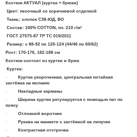
Костюм АКТУАЛ (куртка
+ брюки)
Цвет: песочный со коричневой отделкой
Ткань: хлопок С38-ЮД, ВО
Состав: 100% COTTON, пл. 210 г/м²
ГОСТ 27575-87 ТР ТС 019/2011
Размер: с 88-92 по 120-124 (44/46 по 60/62)
Рост: 170-176, 182-188 см
Костюм состоит из куртки и брюк
Куртка:
·
Куртка укороченная, центральная потайная
застёжка на молнию
·
Накладные карманы
·
Ширина куртки регулируется с помощью пат по
поясу
·
Отложной воротник
·
Рукава на манжете с застёжкой на липучке
·
Контрастная отстрочка