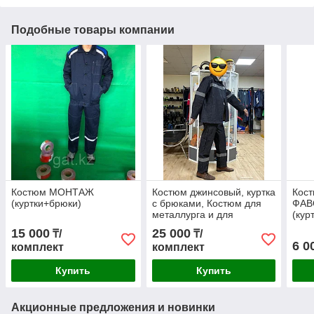
Подобные товары компании
Костюм МОНТАЖ
Костюм джинсовый, куртка
Кост
(куртки+брюки)
с брюками, Костюм для
ФАВ
металлурга и для
(кур
Сварщика
15 000
25 000
₸/
₸/
6 0
комплект
комплект
Купить
Купить
Акционные предложения и новинки