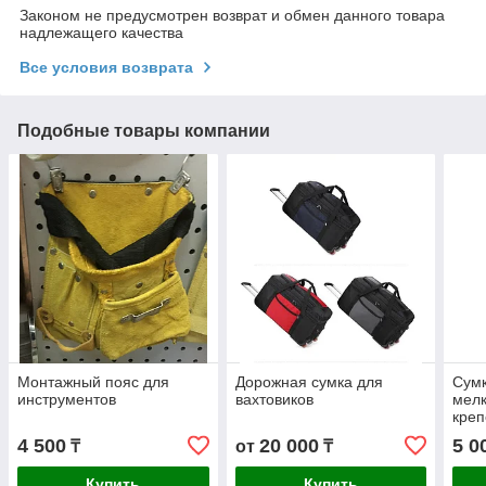
Законом не предусмотрен возврат и обмен данного товара
надлежащего качества
Все условия возврата
Подобные товары компании
Монтажный пояс для
Дорожная сумка для
Сумк
инструментов
вахтовиков
мелк
креп
рас
4 500
20 000
5 0
₸
от
₸
Купить
Купить