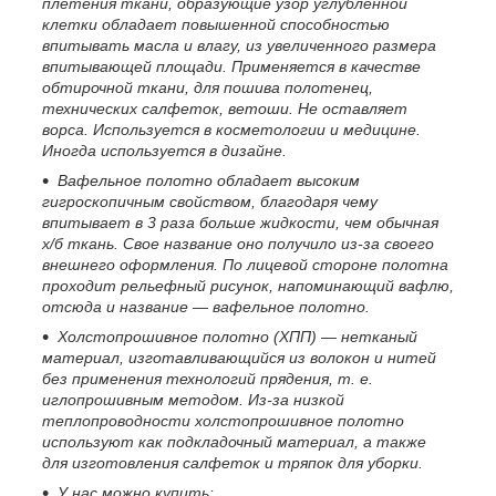
плетения ткани, образующие узор углубленной
клетки обладает повышенной способностью
впитывать масла и влагу, из увеличенного размера
впитывающей площади. Применяется в качестве
обтирочной ткани, для пошива полотенец,
технических салфеток, ветоши. Не оставляет
ворса. Используется в косметологии и медицине.
Иногда используется в дизайне.
Вафельное полотно обладает высоким
гигроскопичным свойством, благодаря чему
впитывает в 3 раза больше жидкости, чем обычная
х/б ткань. Свое название оно получило из-за своего
внешнего оформления. По лицевой стороне полотна
проходит рельефный рисунок, напоминающий вафлю,
отсюда и название — вафельное полотно.
Холстопрошивное полотно (ХПП) — нетканый
материал, изготавливающийся из волокон и нитей
без применения технологий прядения, т. е.
иглопрошивным методом. Из-за низкой
теплопроводности холстопрошивное полотно
используют как подкладочный материал, а также
для изготовления салфеток и тряпок для уборки.
У нас можно купить: