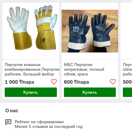
Перчатки кожаные
МБС Перчатки
Пер
комбинированные,Перчатки
нитриловые, полный
обли
рабочие, Большой выбор
облив, крага
рабо
рабочих перчаток всех
1 000
600
500
₸/пара
₸/пара
видов
Купить
Купить
О нас
Рейтинг не сформирован
Менее 5 отзывов за последний год