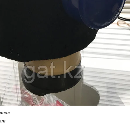
явка:
com