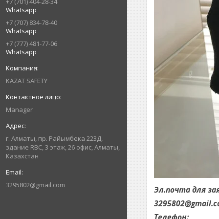
+7 (701) 404-28-34
Whatsapp
+7 (707) 834-78-40
Whatsapp
+7 (777) 481-77-06
Whatsapp
KAZAT SAFETY
Manager
г. Алматы, пр. Райымбека 223Д,
здание RBC, 3 этаж, 26 офис, Алматы,
Казахстан
3295802@gmail.com
Эл.почта для за
3295802@gmail.
Телефон: