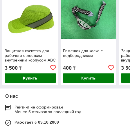
Защитная каскетка для
Ремешок для каска с
Защи
рабочего с жестким
подбородником
рабо
внутренним корпусом ABC
внут
3 500
400
3 5
₸
₸
Купить
Купить
О нас
Рейтинг не сформирован
Менее 5 отзывов за последний год
Работает с 03.10.2009