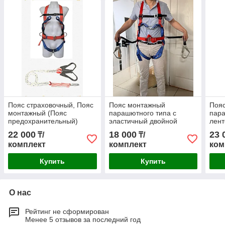
Пояс страховочный, Пояс
Пояс монтажный
Поя
монтажный (Пояс
парашютного типа с
пара
предохранительный)
эластичный двойной
лент
парашютного тип с
строп с амортизатором
с амо
22 000
18 000
23 
₸/
₸/
Амортизатором
(model 2025)
комплект
комплект
ком
Купить
Купить
О нас
Рейтинг не сформирован
Менее 5 отзывов за последний год