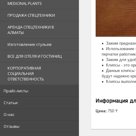
MEDICINAL PLANTS
ПРОДАЖА СПЕЦТЕХНИКИ
АРЕНДА СПЕЦТЕХНИКИ В
АЛМАТЫ
Зажим предназн
Изготовление стульев
Использование 
перчатки работник
ВСЕ ДЛЯ ОТЕЛЯ И ГОСТИНИЦ
Зажим для удобн
Клипсы - это о
КОРПОРАТИВНАЯ
Данные клипсы 
СОЦИАЛЬНАЯ
будут надежно кре
ОТВЕТСТВЕННОСТЬ
Клипсы выполне
Прайс-листы
Информация дл
Статьи
Цена:
750 ₸
О нас
Отзывы