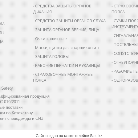
СРЕДСТВА ЗАЩИТЫ ОРГАНОВ
СТРАХОВОЧ
ДЫХАНИЯ
ПОЯСА
СРЕДСТВО ЗАЩИТЫ ОРГАНОВ СЛУХА
СУМКИ ПОЯ
ДА
ИНСТРУМЕНТ
ЗАЩИТА ОРГАНОВ ЗРЕНИЯ, ЛИЦА
ДЫ
СИГНАЛЬНА
Очки защитные
ДА
ПОСТЕЛЬНЫ
Маски, щитки для сварщиков итг
СОПУТСТВУ
ЗАЩИТА ГОЛОВЫ
ОГНЕУПОРН
РАБОЧИЕ ПЕРЧАТКИ И РУКАВИЦЫ
РАБОЧИЕ ПЕ
СТРАХОВОЧНЫЕ МОНТАЖНЫЕ
ПОЯСА
ОДНОРАЗОВ
 Safety
тифицированная продукция
С 019/2011
ые поставки
ки по Казахстану
ент спецодежды и СИЗ
Сайт создан на маркетплейсе
Satu.kz