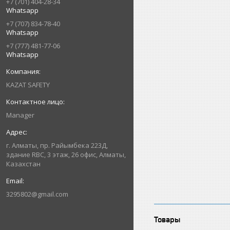
+7 (701) 404-28-34
Whatsapp
+7 (707) 834-78-40
Whatsapp
+7 (777) 481-77-06
Whatsapp
KAZAT SAFETY
Manager
г. Алматы, пр. Райымбека 223Д,
здание RBC, 3 этаж, 26 офис, Алматы,
Казахстан
3295802@gmail.com
Товары