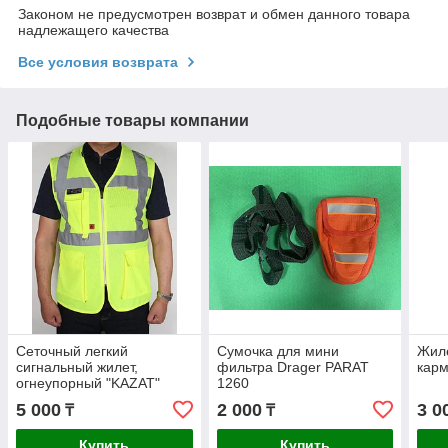
Законом не предусмотрен возврат и обмен данного товара
надлежащего качества
Все условия возврата
Подобные товары компании
Сеточный легкий
Сумочка для мини
Жиле
сигнальный жилет,
фильтра Drager PARAT
кар
огнеупорный "KAZAT"
1260
5 000
2 000
3 0
₸
₸
Купить
Купить