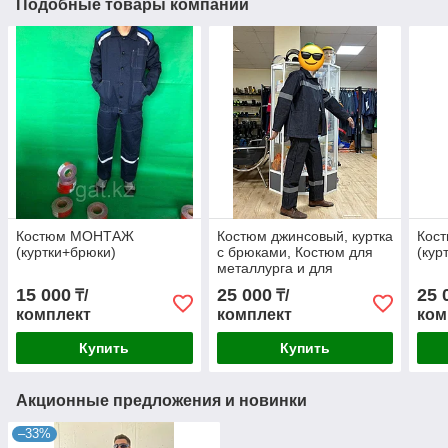
Подобные товары компании
Костюм МОНТАЖ
Костюм джинсовый, куртка
Кос
(куртки+брюки)
с брюками, Костюм для
(кур
металлурга и для
Сварщика
15 000
25 000
25 
₸/
₸/
комплект
комплект
ком
Купить
Купить
Акционные предложения и новинки
–33%