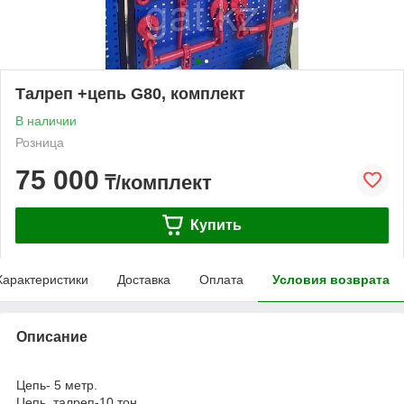
Талреп +цепь G80, комплект
В наличии
Розница
75 000
₸/комплект
Купить
Характеристики
Доставка
Оплата
Условия возврата
Описание
Цепь- 5 метр.
Цепь, талреп-10 тон.