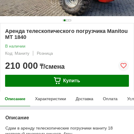
Аренда телескопического погрузчика Manitou
MT 1840
В наличии
Код: Маниту
Розница
210 000
₸/смена
Купить
Описание
Характеристики
Доставка
Оплата
Усл
Описание
Сдам в аренду телескопические погрузчики маниту 18
метровый грузоподъемность 4тон.