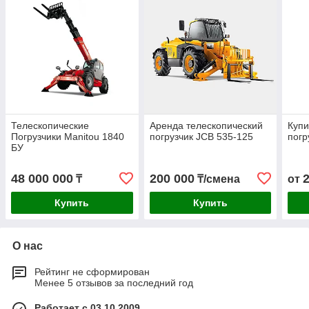
Телескопические
Аренда телескопический
Купи
Погрузчики Manitou 1840
погрузчик JCB 535-125
погр
БУ
48 000 000
200 000
₸
₸/смена
от
Купить
Купить
О нас
Рейтинг не сформирован
Менее 5 отзывов за последний год
Работает с 03.10.2009