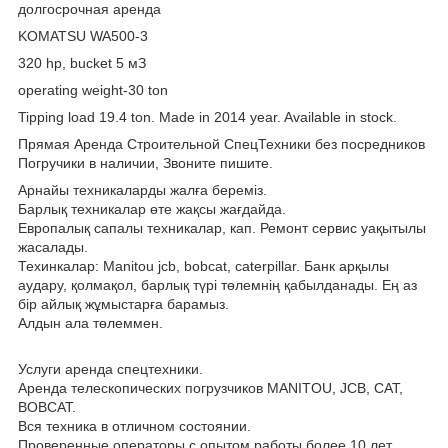
долгосрочная аренда
KOMATSU WA500-3
320 hp, bucket 5 мЗ
operating weight-30 ton
Tipping load 19.4 ton. Made in 2014 year. Available in stock.
Прямая Аренда Строительной СпецТехники без посредников
Погручики в наличии, Звоните пишите.
Арнайы техникаларды жалға береміз.
Барлық техникалар өте жақсы жағдайда.
Европалық сапалы техникалар, кап. Ремонт сервис уақытылы
жасалады.
Техинкалар: Manitou jcb, bobcat, caterpillar. Банк арқылы
аудару, қолмақол, барлық түрі төлемнің қабылданады. Ең аз
бір айлық жұмыстарға барамыз.
Алдын ала төлеммен.
Услуги аренда спецтехники.
Аренда телескопических погрузчиков MANITOU, JCB, CAT,
BOBCAT.
Вся техника в отличном состоянии.
Проверенные операторы с опытом работы более 10 лет.