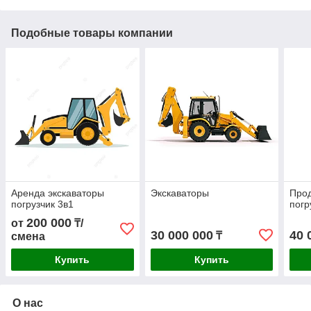
Подобные товары компании
Аренда экскаваторы
Экскаваторы
Прод
погрузчик 3в1
погр
200 000
от
₸/
30 000 000
40 
₸
смена
Купить
Купить
О нас