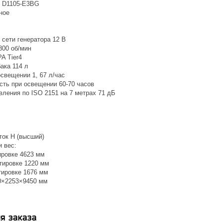
l D1105-E3BG
ное
сети генератора 12 В
800 об/мин
A Tier4
ака 114 л
свещении 1, 67 л/час
сть при освещении 60-70 часов
вления по ISO 2151 на 7 метрах 71 дБ
ток Н (высший)
 вес:
ировке 4623 мм
тировке 1220 мм
тировке 1676 мм
0×2253×9450 мм
я заказа