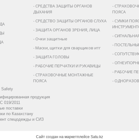
СРЕДСТВА ЗАЩИТЫ ОРГАНОВ
СТРАХОВОЧ
ДЫХАНИЯ
ПОЯСА
СРЕДСТВО ЗАЩИТЫ ОРГАНОВ СЛУХА
СУМКИ ПОЯ
ДА
ИНСТРУМЕНТ
ЗАЩИТА ОРГАНОВ ЗРЕНИЯ, ЛИЦА
ДЫ
СИГНАЛЬНА
Очки защитные
ДА
ПОСТЕЛЬНЫ
Маски, щитки для сварщиков итг
СОПУТСТВУ
ЗАЩИТА ГОЛОВЫ
ОГНЕУПОРН
РАБОЧИЕ ПЕРЧАТКИ И РУКАВИЦЫ
РАБОЧИЕ ПЕ
СТРАХОВОЧНЫЕ МОНТАЖНЫЕ
ПОЯСА
ОДНОРАЗОВ
 Safety
тифицированная продукция
С 019/2011
ые поставки
ки по Казахстану
ент спецодежды и СИЗ
Сайт создан на маркетплейсе
Satu.kz