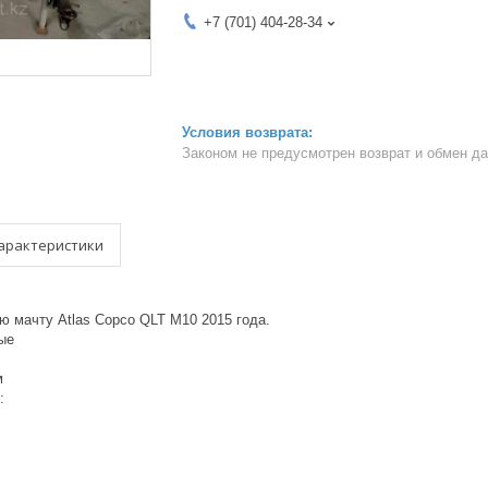
+7 (701) 404-28-34
Законом не предусмотрен возврат и обмен д
арактеристики
ю мачту Atlas Copco QLT M10 2015 года.
ые
м
: