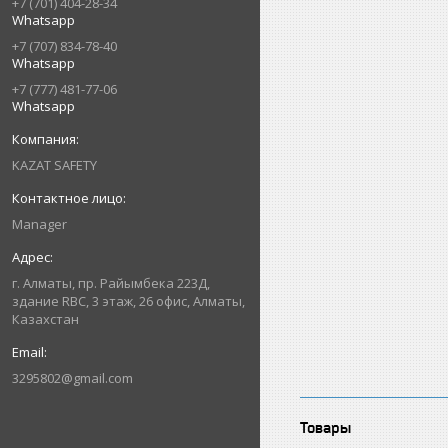
+7 (701) 404-28-34
Whatsapp
+7 (707) 834-78-40
Whatsapp
+7 (777) 481-77-06
Whatsapp
KAZAT SAFETY
Manager
г. Алматы, пр. Райымбека 223Д,
здание RBC, 3 этаж, 26 офис, Алматы,
Казахстан
3295802@gmail.com
Товары