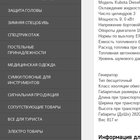
Модель Kubota Diese
Охлаждение жидкост
ЗАЩИТА ГОЛОВЫ
Число цилиндров 3
Мощность 9, 0 кВт
ЗИМНЯЯ СПЕЦОБУВЬ
Напряжение бортовой 
Обороты двигателя 1
СПЕЦТРИКОТАЖ
Нормы по выхлопу EP
Емкость топливного б
ПОСТЕЛЬНЫЕ
Расход топлива при о
ПРИНАДЛЕЖНОСТИ
Топливная автономно
Уровень шумового да
МЕДИЦИНСКАЯ ОДЕЖДА
Генератор:
СУМКИ ПОЯСНЫЕ ДЛЯ
Тип бесщеточный
ИНСТРУМЕНТОВ
Класс изоляции обмо
Габаритные размеры и
СИГНАЛЬНАЯ ПРОДУКЦИЯ
Длина при транспорт
Ширина при транспор
СОПУТСТВУЮЩИЕ ТОВАРЫ
Высота при транспор
Габариты (ДхШх) 282
ВСЕ ДЛЯ ТУРИСТА
Bec 817 кг
ЭЛЕКТРО ТОВАРЫ
Информация дл