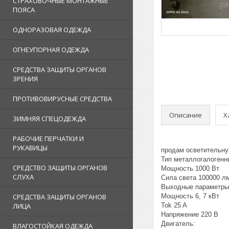
СТРАХОВОЧНЫЕ МОНТАЖНЫЕ
ПОЯСА
ОДНОРАЗОВАЯ ОДЕЖДА
ОГНЕУПОРНАЯ ОДЕЖДА
СРЕДСТВА ЗАЩИТЫ ОРГАНОВ
ЗРЕНИЯ
ПРОТИВОВИРУСНЫЕ СРЕДСТВА
Описание
Х
ЗИМНЯЯ СПЕЦОДЕЖДА
РАБОЧИЕ ПЕРЧАТКИ И
РУКАВИЦЫ
продам осветительну
Тип металлогалогенн
СРЕДСТВО ЗАЩИТЫ ОРГАНОВ
Мощность 1000 Вт
СЛУХА
Сила света 100000 л
Выходные параметры
Мощность 6, 7 кВт
СРЕДСТВА ЗАЩИТЫ ОРГАНОВ
Tok 25 A
ЛИЦА
Напряжение 220 В
Двигатель:
ВЛАГОСТОЙКАЯ ОДЕЖДА