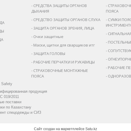
СРЕДСТВА ЗАЩИТЫ ОРГАНОВ
СТРАХОВОЧ
ДЫХАНИЯ
ПОЯСА
СРЕДСТВО ЗАЩИТЫ ОРГАНОВ СЛУХА
СУМКИ ПОЯ
ДА
ИНСТРУМЕНТ
ЗАЩИТА ОРГАНОВ ЗРЕНИЯ, ЛИЦА
ДЫ
СИГНАЛЬНА
Очки защитные
ДА
ПОСТЕЛЬНЫ
Маски, щитки для сварщиков итг
СОПУТСТВУ
ЗАЩИТА ГОЛОВЫ
ОГНЕУПОРН
РАБОЧИЕ ПЕРЧАТКИ И РУКАВИЦЫ
РАБОЧИЕ ПЕ
СТРАХОВОЧНЫЕ МОНТАЖНЫЕ
ПОЯСА
ОДНОРАЗОВ
 Safety
тифицированная продукция
С 019/2011
ые поставки
ки по Казахстану
ент спецодежды и СИЗ
Сайт создан на маркетплейсе
Satu.kz