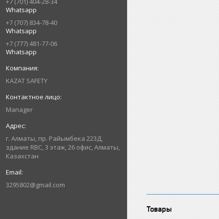
+7 (701) 404-28-34
Whatsapp
+7 (707) 834-78-40
Whatsapp
+7 (777) 481-77-06
Whatsapp
KAZAT SAFETY
Manager
г. Алматы, пр. Райымбека 223Д,
здание RBC, 3 этаж, 26 офис, Алматы,
Казахстан
3295802@gmail.com
Товары