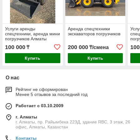
Услуги аренды
Аренда спецтехники
Услу
спецтехники, аренда мини
экскаваторов погрузчиков
спец
погрузчиков Алматы
погр
100 000
200 000
100
₸
₸/смена
Купить
Купить
О нас
Рейтинг не сформирован
Менее 5 отзывов за последний год
Работает с 03.10.2009
г. Алматы
г. Алматы, пр. Райымбека 223Д, здание RBC, 3 этаж, 26
офис, Алматы, Казахстан
Контакты