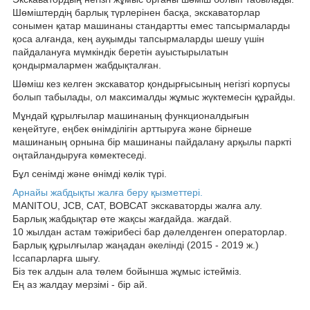
Шөміштердің барлық түрлерінен басқа, экскаваторлар
сонымен қатар машинаны стандартты емес тапсырмаларды
қоса алғанда, кең ауқымды тапсырмаларды шешу үшін
пайдалануға мүмкіндік беретін ауыстырылатын
қондырмалармен жабдықталған.
Шөміш кез келген экскаватор қондырғысының негізгі корпусы
болып табылады, ол максималды жұмыс жүктемесін құрайды.
Мұндай құрылғылар машинаның функционалдығын
кеңейтуге, еңбек өнімділігін арттыруға және бірнеше
машинаның орнына бір машинаны пайдалану арқылы паркті
оңтайландыруға көмектеседі.
Бұл сенімді және өнімді көлік түрі.
Арнайы жабдықты жалға беру қызметтері.
MANITOU, JCB, CAT, BOBCAT экскаваторды жалға алу.
Барлық жабдықтар өте жақсы жағдайда. жағдай.
10 жылдан астам тәжірибесі бар дәлелденген операторлар.
Барлық құрылғылар жаңадан әкелінді (2015 - 2019 ж.)
Іссапарларға шығу.
Біз тек алдын ала төлем бойынша жұмыс істейміз.
Ең аз жалдау мерзімі - бір ай.