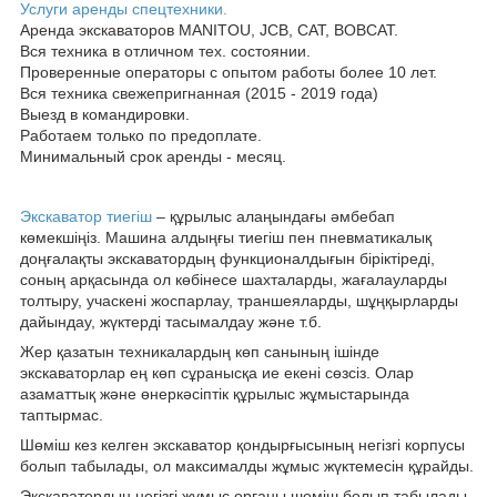
Услуги аренды спецтехники.
Аренда экскаваторов MANITOU, JCB, CAT, BOBCAT.
Вся техника в отличном тех. состоянии.
Проверенные операторы с опытом работы более 10 лет.
Вся техника свежепригнанная (2015 - 2019 года)
Выезд в командировки.
Работаем только по предоплате.
Минимальный срок аренды - месяц.
Экскаватор тиегіш
– құрылыс алаңындағы әмбебап
көмекшіңіз. Машина алдыңғы тиегіш пен пневматикалық
доңғалақты экскаватордың функционалдығын біріктіреді,
соның арқасында ол көбінесе шахталарды, жағалауларды
толтыру, учаскені жоспарлау, траншеяларды, шұңқырларды
дайындау, жүктерді тасымалдау және т.б.
Жер қазатын техникалардың көп санының ішінде
экскаваторлар ең көп сұранысқа ие екені сөзсіз. Олар
азаматтық және өнеркәсіптік құрылыс жұмыстарында
таптырмас.
Шөміш кез келген экскаватор қондырғысының негізгі корпусы
болып табылады, ол максималды жұмыс жүктемесін құрайды.
Экскаватордың негізгі жұмыс органы шөміш болып табылады.